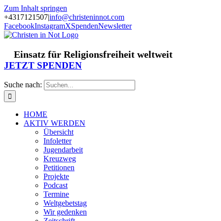
Zum Inhalt springen
+4317121507
|
info@christeninnot.com
Facebook
Instagram
X
Spenden
Newsletter
Einsatz für Religionsfreiheit weltweit
JETZT SPENDEN
Suche nach:
HOME
AKTIV WERDEN
Übersicht
Infoletter
Jugendarbeit
Kreuzweg
Petitionen
Projekte
Podcast
Termine
Weltgebetstag
Wir gedenken
Zeitschrift