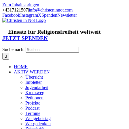
Zum Inhalt springen
+4317121507
|
info@christeninnot.com
Facebook
Instagram
X
Spenden
Newsletter
Einsatz für Religionsfreiheit weltweit
JETZT SPENDEN
Suche nach:
HOME
AKTIV WERDEN
Übersicht
Infoletter
Jugendarbeit
Kreuzweg
Petitionen
Projekte
Podcast
Termine
Weltgebetstag
Wir gedenken
Zeitschrift