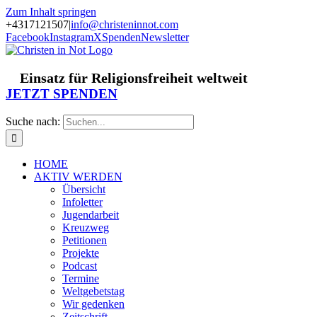
Zum Inhalt springen
+4317121507
|
info@christeninnot.com
Facebook
Instagram
X
Spenden
Newsletter
Einsatz für Religionsfreiheit weltweit
JETZT SPENDEN
Suche nach:
HOME
AKTIV WERDEN
Übersicht
Infoletter
Jugendarbeit
Kreuzweg
Petitionen
Projekte
Podcast
Termine
Weltgebetstag
Wir gedenken
Zeitschrift