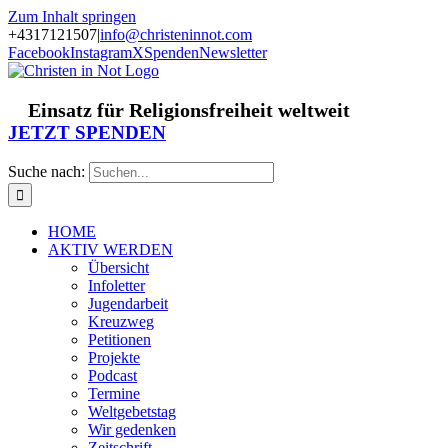
Zum Inhalt springen
+4317121507
|
info@christeninnot.com
Facebook
Instagram
X
Spenden
Newsletter
Einsatz für Religionsfreiheit weltweit
JETZT SPENDEN
Suche nach:
HOME
AKTIV WERDEN
Übersicht
Infoletter
Jugendarbeit
Kreuzweg
Petitionen
Projekte
Podcast
Termine
Weltgebetstag
Wir gedenken
Zeitschrift