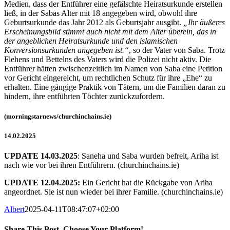
Medien, dass der Entführer eine gefälschte Heiratsurkunde erstellen
ließ, in der Sabas Alter mit 18 angegeben wird, obwohl ihre
Geburtsurkunde das Jahr 2012 als Geburtsjahr ausgibt.
„Ihr äußeres
Erscheinungsbild stimmt auch nicht mit dem Alter überein, das in
der angeblichen Heiratsurkunde und den islamischen
Konversionsurkunden angegeben ist.“
, so der Vater von Saba. Trotz
Flehens und Bettelns des Vaters wird die Polizei nicht aktiv. Die
Entführer hätten zwischenzeitlich im Namen von Saba eine Petition
vor Gericht eingereicht, um rechtlichen Schutz für ihre „Ehe“ zu
erhalten. Eine gängige Praktik von Tätern, um die Familien daran zu
hindern, ihre entführten Töchter zurückzufordern.
(morningstarnews/churchinchains.ie)
14.02.2025
UPDATE 14.03.2025
: Saneha und Saba wurden befreit, Ariha ist
nach wie vor bei ihren Entführern. (churchinchains.ie)
UPDATE 12.04.2025:
Ein Gericht hat die Rückgabe von Ariha
angeordnet. Sie ist nun wieder bei ihrer Familie. (churchinchains.ie)
Albert
2025-04-11T08:47:07+02:00
Share This Post, Choose Your Platform!