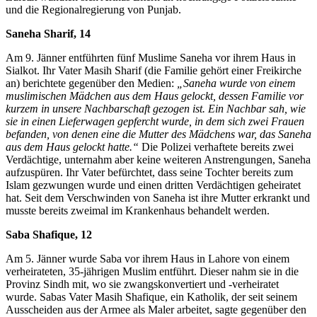
und die Regionalregierung von Punjab.
Saneha Sharif, 14
Am 9. Jänner entführten fünf Muslime Saneha vor ihrem Haus in
Sialkot. Ihr Vater Masih Sharif (die Familie gehört einer Freikirche
an) berichtete gegenüber den Medien:
„Saneha wurde von einem
muslimischen Mädchen aus dem Haus gelockt, dessen Familie vor
kurzem in unsere Nachbarschaft gezogen ist. Ein Nachbar sah, wie
sie in einen Lieferwagen gepfercht wurde, in dem sich zwei Frauen
befanden, von denen eine die Mutter des Mädchens war, das Saneha
aus dem Haus gelockt hatte.“
Die Polizei verhaftete bereits zwei
Verdächtige, unternahm aber keine weiteren Anstrengungen, Saneha
aufzuspüren. Ihr Vater befürchtet, dass seine Tochter bereits zum
Islam gezwungen wurde und einen dritten Verdächtigen geheiratet
hat. Seit dem Verschwinden von Saneha ist ihre Mutter erkrankt und
musste bereits zweimal im Krankenhaus behandelt werden.
Saba Shafique, 12
Am 5. Jänner wurde Saba vor ihrem Haus in Lahore von einem
verheirateten, 35-jährigen Muslim entführt. Dieser nahm sie in die
Provinz Sindh mit, wo sie zwangskonvertiert und -verheiratet
wurde. Sabas Vater Masih Shafique, ein Katholik, der seit seinem
Ausscheiden aus der Armee als Maler arbeitet, sagte gegenüber den