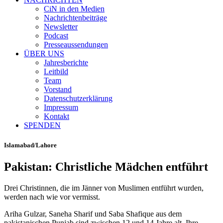
CiN in den Medien
Nachrichtenbeiträge
Newsletter
Podcast
Presseaussendungen
ÜBER UNS
Jahresberichte
Leitbild
Team
Vorstand
Datenschutzerklärung
Impressum
Kontakt
SPENDEN
Islamabad/Lahore
Pakistan: Christliche Mädchen entführt
Drei Christinnen, die im Jänner von Muslimen entführt wurden,
werden nach wie vor vermisst.
Ariha Gulzar, Saneha Sharif und Saba Shafique aus dem
pakistanischen Punjab sind zwischen 12 und 14 Jahre alt. Ihre