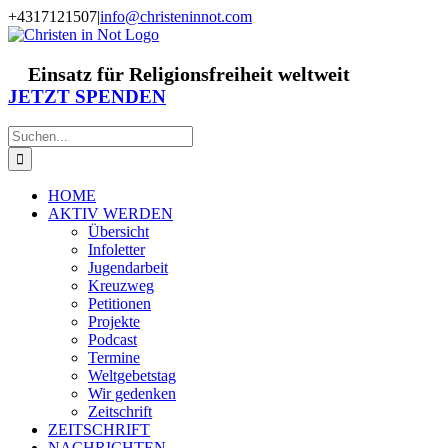
Zum
+4317121507
|
info@christeninnot.com
Inhalt
Facebook
Instagram
X
Spenden
Newsletter
springen
Einsatz für Religionsfreiheit weltweit
JETZT SPENDEN
Suche
nach:
HOME
AKTIV WERDEN
Übersicht
Infoletter
Jugendarbeit
Kreuzweg
Petitionen
Projekte
Podcast
Termine
Weltgebetstag
Wir gedenken
Zeitschrift
ZEITSCHRIFT
NACHRICHTEN