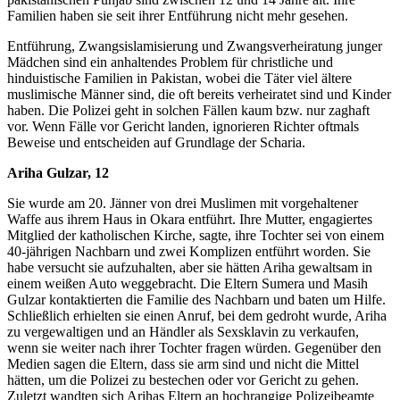
Familien haben sie seit ihrer Entführung nicht mehr gesehen.
Entführung, Zwangsislamisierung und Zwangsverheiratung junger
Mädchen sind ein anhaltendes Problem für christliche und
hinduistische Familien in Pakistan, wobei die Täter viel ältere
muslimische Männer sind, die oft bereits verheiratet sind und Kinder
haben. Die Polizei geht in solchen Fällen kaum bzw. nur zaghaft
vor. Wenn Fälle vor Gericht landen, ignorieren Richter oftmals
Beweise und entscheiden auf Grundlage der Scharia.
Ariha Gulzar, 12
Sie wurde am 20. Jänner von drei Muslimen mit vorgehaltener
Waffe aus ihrem Haus in Okara entführt. Ihre Mutter, engagiertes
Mitglied der katholischen Kirche, sagte, ihre Tochter sei von einem
40-jährigen Nachbarn und zwei Komplizen entführt worden. Sie
habe versucht sie aufzuhalten, aber sie hätten Ariha gewaltsam in
einem weißen Auto weggebracht. Die Eltern Sumera und Masih
Gulzar kontaktierten die Familie des Nachbarn und baten um Hilfe.
Schließlich erhielten sie einen Anruf, bei dem gedroht wurde, Ariha
zu vergewaltigen und an Händler als Sexsklavin zu verkaufen,
wenn sie weiter nach ihrer Tochter fragen würden. Gegenüber den
Medien sagen die Eltern, dass sie arm sind und nicht die Mittel
hätten, um die Polizei zu bestechen oder vor Gericht zu gehen.
Zuletzt wandten sich Arihas Eltern an hochrangige Polizeibeamte