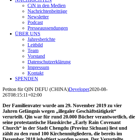
CiN in den Medien
Nachrichtenbeiträge
Newsletter
Podcast
Presseaussendungen
ÜBER UNS
Jahresberichte
Leitbild
Team
Vorstand
Datenschutzerklärung
Impressum
Kontakt
SPENDEN
Petiton für QIN DEFU (CHINA)
Developer
2020-08-
26T08:15:11+02:00
Der Familienvater wurde am 29. November 2019 zu vier
Jahren Gefängnis wegen „illegaler Geschäftstätigkeit“
verurteilt. Qin war für rund 20.000 Bücher verantwortlich, die
seine protestantische Hauskirche „Early Rain Covenant
Church“ in der Stadt Chengdu (Provinz Sichuan) liest und
zählt zu den rund 100 Kirchenmitgliedern, die bereits im
Dezember 2018 inhaftiert worden waren. Der Verurteilte