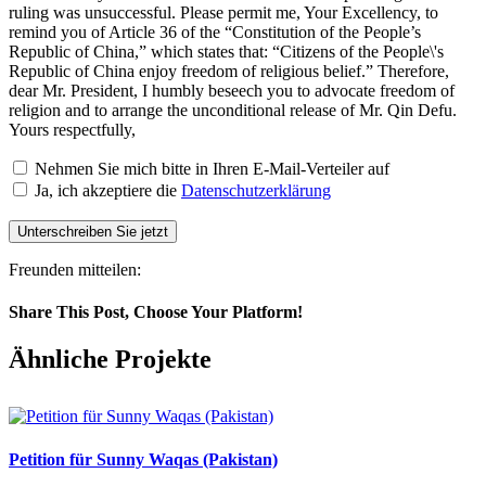
ruling was unsuccessful. Please permit me, Your Excellency, to
remind you of Article 36 of the “Constitution of the People’s
Republic of China,” which states that: “Citizens of the People\'s
Republic of China enjoy freedom of religious belief.” Therefore,
dear Mr. President, I humbly beseech you to advocate freedom of
religion and to arrange the unconditional release of Mr. Qin Defu.
Yours respectfully,
Nehmen Sie mich bitte in Ihren E-Mail-Verteiler auf
Ja, ich akzeptiere die
Datenschutzerklärung
Unterschreiben Sie jetzt
Freunden mitteilen:
Share This Post, Choose Your Platform!
Facebook
X
WhatsApp
Pinterest
E-
Ähnliche Projekte
Mail
Petition für Sunny Waqas (Pakistan)