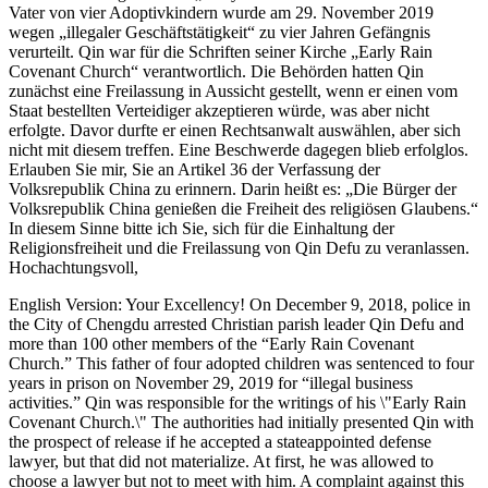
Vater von vier Adoptivkindern wurde am 29. November 2019
wegen „illegaler Geschäftstätigkeit“ zu vier Jahren Gefängnis
verurteilt. Qin war für die Schriften seiner Kirche „Early Rain
Covenant Church“ verantwortlich. Die Behörden hatten Qin
zunächst eine Freilassung in Aussicht gestellt, wenn er einen vom
Staat bestellten Verteidiger akzeptieren würde, was aber nicht
erfolgte. Davor durfte er einen Rechtsanwalt auswählen, aber sich
nicht mit diesem treffen. Eine Beschwerde dagegen blieb erfolglos.
Erlauben Sie mir, Sie an Artikel 36 der Verfassung der
Volksrepublik China zu erinnern. Darin heißt es: „Die Bürger der
Volksrepublik China genießen die Freiheit des religiösen Glaubens.“
In diesem Sinne bitte ich Sie, sich für die Einhaltung der
Religionsfreiheit und die Freilassung von Qin Defu zu veranlassen.
Hochachtungsvoll,
English Version: Your Excellency! On December 9, 2018, police in
the City of Chengdu arrested Christian parish leader Qin Defu and
more than 100 other members of the “Early Rain Covenant
Church.” This father of four adopted children was sentenced to four
years in prison on November 29, 2019 for “illegal business
activities.” Qin was responsible for the writings of his \"Early Rain
Covenant Church.\" The authorities had initially presented Qin with
the prospect of release if he accepted a stateappointed defense
lawyer, but that did not materialize. At first, he was allowed to
choose a lawyer but not to meet with him. A complaint against this