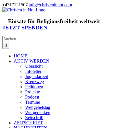
Zum
+4317121507
|
info@christeninnot.com
Inhalt
Facebook
Instagram
X
Spenden
Newsletter
springen
Einsatz für Religionsfreiheit weltweit
JETZT SPENDEN
Suche
nach:
HOME
AKTIV WERDEN
Übersicht
Infoletter
Jugendarbeit
Kreuzweg
Petitionen
Projekte
Podcast
Termine
Weltgebetstag
Wir gedenken
Zeitschrift
ZEITSCHRIFT
NACHRICHTEN