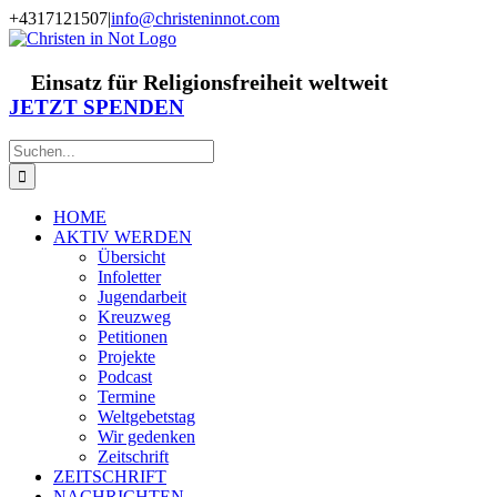
Zum
+4317121507
|
info@christeninnot.com
Inhalt
Facebook
Instagram
X
Spenden
Newsletter
springen
Einsatz für Religionsfreiheit weltweit
JETZT SPENDEN
Suche
nach:
HOME
AKTIV WERDEN
Übersicht
Infoletter
Jugendarbeit
Kreuzweg
Petitionen
Projekte
Podcast
Termine
Weltgebetstag
Wir gedenken
Zeitschrift
ZEITSCHRIFT
NACHRICHTEN