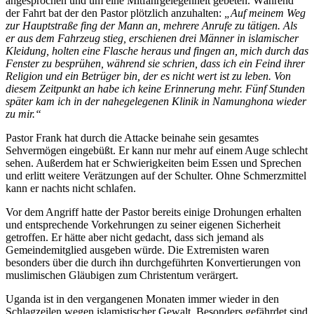
angesprochen und um eine Mitfahrgelegenheit gebeten. Während
der Fahrt bat der den Pastor plötzlich anzuhalten:
„Auf meinem Weg
zur Hauptstraße fing der Mann an, mehrere Anrufe zu tätigen. Als
er aus dem Fahrzeug stieg, erschienen drei Männer in islamischer
Kleidung, holten eine Flasche heraus und fingen an, mich durch das
Fenster zu besprühen, während sie schrien, dass ich ein Feind ihrer
Religion und ein Betrüger bin, der es nicht wert ist zu leben. Von
diesem Zeitpunkt an habe ich keine Erinnerung mehr. Fünf Stunden
später kam ich in der nahegelegenen Klinik in Namunghona wieder
zu mir.“
Pastor Frank hat durch die Attacke beinahe sein gesamtes
Sehvermögen eingebüßt. Er kann nur mehr auf einem Auge schlecht
sehen. Außerdem hat er Schwierigkeiten beim Essen und Sprechen
und erlitt weitere Verätzungen auf der Schulter. Ohne Schmerzmittel
kann er nachts nicht schlafen.
Vor dem Angriff hatte der Pastor bereits einige Drohungen erhalten
und entsprechende Vorkehrungen zu seiner eigenen Sicherheit
getroffen. Er hätte aber nicht gedacht, dass sich jemand als
Gemeindemitglied ausgeben würde. Die Extremisten waren
besonders über die durch ihn durchgeführten Konvertierungen von
muslimischen Gläubigen zum Christentum verärgert.
Uganda ist in den vergangenen Monaten immer wieder in den
Schlagzeilen wegen islamistischer Gewalt. Besonders gefährdet sind