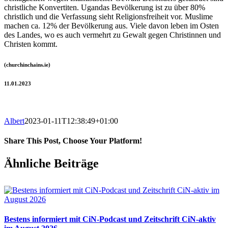
christliche Konvertiten. Ugandas Bevölkerung ist zu über 80%
christlich und die Verfassung sieht Religionsfreiheit vor. Muslime
machen ca. 12% der Bevölkerung aus. Viele davon leben im Osten
des Landes, wo es auch vermehrt zu Gewalt gegen Christinnen und
Christen kommt.
(churchinchains.ie)
11.01.2023
Albert
2023-01-11T12:38:49+01:00
Share This Post, Choose Your Platform!
Facebook
X
WhatsApp
Pinterest
E-
Ähnliche Beiträge
Mail
Bestens informiert mit CiN-Podcast und Zeitschrift CiN-aktiv