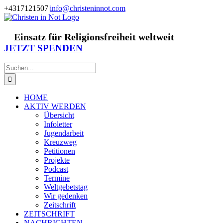
Zum
+4317121507
|
info@christeninnot.com
Inhalt
Facebook
Instagram
X
Spenden
Newsletter
springen
Einsatz für Religionsfreiheit weltweit
JETZT SPENDEN
Suche
nach:
HOME
AKTIV WERDEN
Übersicht
Infoletter
Jugendarbeit
Kreuzweg
Petitionen
Projekte
Podcast
Termine
Weltgebetstag
Wir gedenken
Zeitschrift
ZEITSCHRIFT
NACHRICHTEN