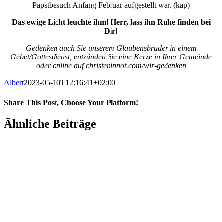
Papstbesuch Anfang Februar aufgestellt war. (kap)
Das ewige Licht leuchte ihm! Herr, lass ihn Ruhe finden bei
Dir!
Gedenken auch Sie unserem Glaubensbruder in einem
Gebet/Gottesdienst, entzünden Sie eine Kerze in Ihrer Gemeinde
oder online auf christeninnot.com/wir-gedenken
Albert
2023-05-10T12:16:41+02:00
Share This Post, Choose Your Platform!
Facebook
X
WhatsApp
Pinterest
E-
Ähnliche Beiträge
Mail