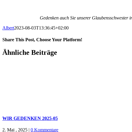
Gedenken auch Sie unserer Glaubensschwester in 
Albert
2023-08-03T13:36:45+02:00
Share This Post, Choose Your Platform!
Facebook
X
WhatsApp
Pinterest
E-
Ähnliche Beiträge
Mail
WIR GEDENKEN 2025-05
2. Mai , 2025
|
0 Kommentare