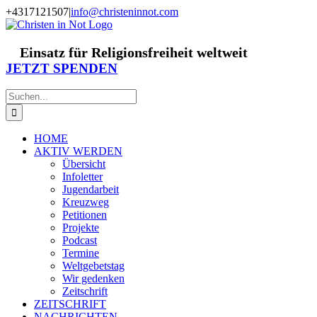
Zum
+4317121507
|
info@christeninnot.com
Inhalt
Facebook
Instagram
X
Spenden
Newsletter
springen
Einsatz für Religionsfreiheit weltweit
JETZT SPENDEN
Suche
nach:
HOME
AKTIV WERDEN
Übersicht
Infoletter
Jugendarbeit
Kreuzweg
Petitionen
Projekte
Podcast
Termine
Weltgebetstag
Wir gedenken
Zeitschrift
ZEITSCHRIFT
NACHRICHTEN