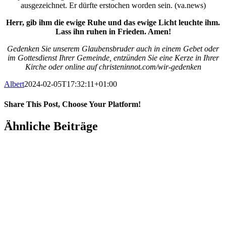
ausgezeichnet. Er dürfte erstochen worden sein. (va.news)
Herr, gib ihm die ewige Ruhe und das ewige Licht leuchte ihm.
Lass ihn ruhen in Frieden. Amen!
Gedenken Sie unserem Glaubensbruder auch in einem Gebet oder
im Gottesdienst Ihrer Gemeinde, entzünden Sie eine Kerze in Ihrer
Kirche oder online auf christeninnot.com/wir-gedenken
Albert
2024-02-05T17:32:11+01:00
Share This Post, Choose Your Platform!
Facebook
X
WhatsApp
Pinterest
E-
Ähnliche Beiträge
Mail