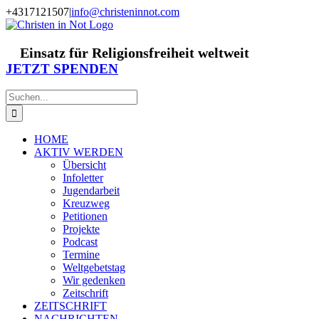
Zum
+4317121507
|
info@christeninnot.com
Inhalt
Facebook
Instagram
X
Spenden
Newsletter
springen
Einsatz für Religionsfreiheit weltweit
JETZT SPENDEN
Suche
nach:
HOME
AKTIV WERDEN
Übersicht
Infoletter
Jugendarbeit
Kreuzweg
Petitionen
Projekte
Podcast
Termine
Weltgebetstag
Wir gedenken
Zeitschrift
ZEITSCHRIFT
NACHRICHTEN