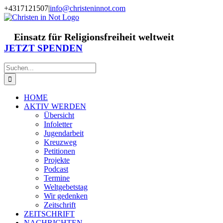
Zum
+4317121507
|
info@christeninnot.com
Inhalt
Facebook
Instagram
X
Spenden
Newsletter
springen
Einsatz für Religionsfreiheit weltweit
JETZT SPENDEN
Suche
nach:
HOME
AKTIV WERDEN
Übersicht
Infoletter
Jugendarbeit
Kreuzweg
Petitionen
Projekte
Podcast
Termine
Weltgebetstag
Wir gedenken
Zeitschrift
ZEITSCHRIFT
NACHRICHTEN