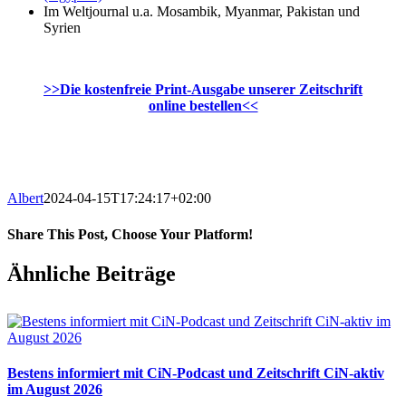
Im Weltjournal u.a. Mosambik, Myanmar, Pakistan und
Syrien
>>Die kostenfreie Print-Ausgabe unserer Zeitschrift
online bestellen<<
Albert
2024-04-15T17:24:17+02:00
Share This Post, Choose Your Platform!
Facebook
X
WhatsApp
Pinterest
E-
Ähnliche Beiträge
Mail
Bestens informiert mit CiN-Podcast und Zeitschrift CiN-aktiv
im August 2026