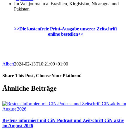
Im Weltjournal u.a. Brasilien, Kirgisistan, Nicaragua und
Pakistan
>>Die kostenfreie Print-Ausgabe unserer Zeitschrift
online bestellen<<
Albert
2024-02-13T10:21:09+01:00
Share This Post, Choose Your Platform!
Facebook
X
WhatsApp
Pinterest
E-
Ähnliche Beiträge
Mail
Bestens informiert mit CiN-Podcast und Zeitschrift CiN-aktiv
im August 2026