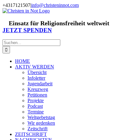
Zum
+4317121507
|
info@christeninnot.com
Inhalt
Facebook
Instagram
X
Spenden
Newsletter
springen
Einsatz für Religionsfreiheit weltweit
JETZT SPENDEN
Suche
nach:
HOME
AKTIV WERDEN
Übersicht
Infoletter
Jugendarbeit
Kreuzweg
Petitionen
Projekte
Podcast
Termine
Weltgebetstag
Wir gedenken
Zeitschrift
ZEITSCHRIFT
NACHRICHTEN