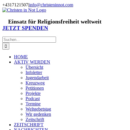
Zum
+4317121507
|
info@christeninnot.com
Inhalt
Facebook
Instagram
X
Spenden
Newsletter
springen
Einsatz für Religionsfreiheit weltweit
JETZT SPENDEN
Suche
nach:
HOME
AKTIV WERDEN
Übersicht
Infoletter
Jugendarbeit
Kreuzweg
Petitionen
Projekte
Podcast
Termine
Weltgebetstag
Wir gedenken
Zeitschrift
ZEITSCHRIFT
NACHRICHTEN