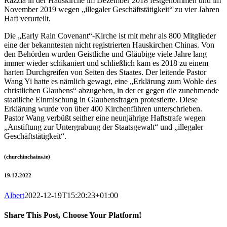
Razzia in der Hauskirche im Dezember 2018 festgenommen und im
November 2019 wegen „illegaler Geschäftstätigkeit“ zu vier Jahren
Haft verurteilt.
Die „Early Rain Covenant“-Kirche ist mit mehr als 800 Mitglieder
eine der bekanntesten nicht registrierten Hauskirchen Chinas. Von
den Behörden wurden Geistliche und Gläubige viele Jahre lang
immer wieder schikaniert und schließlich kam es 2018 zu einem
harten Durchgreifen von Seiten des Staates. Der leitende Pastor
Wang Yi hatte es nämlich gewagt, eine „Erklärung zum Wohle des
christlichen Glaubens“ abzugeben, in der er gegen die zunehmende
staatliche Einmischung in Glaubensfragen protestierte. Diese
Erklärung wurde von über 400 Kirchenführen unterschrieben.
Pastor Wang verbüßt seither eine neunjährige Haftstrafe wegen
„Anstiftung zur Untergrabung der Staatsgewalt“ und „illegaler
Geschäftstätigkeit“.
(churchinchains.ie)
19.12.2022
Albert
2022-12-19T15:20:23+01:00
Share This Post, Choose Your Platform!