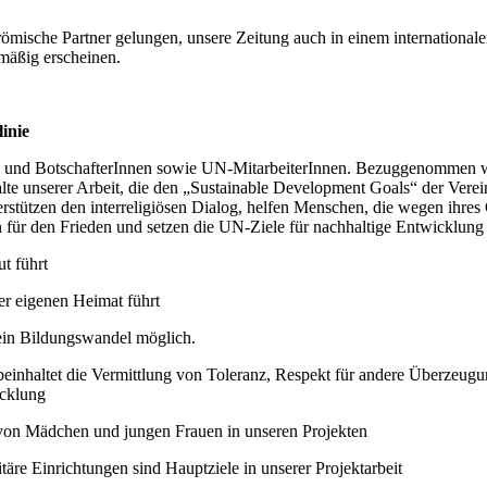
römische Partner gelungen, unsere Zeitung auch in einem internationa
smäßig erscheinen.
inie
en und BotschafterInnen sowie UN-MitarbeiterInnen. Bezuggenommen wir
alte unserer Arbeit, die den „Sustainable Development Goals“ der Verei
terstützen den interreligiösen Dialog, helfen Menschen, die wegen ihr
ten für den Frieden und setzen die UN-Ziele für nachhaltige Entwicklu
t führt
er eigenen Heimat führt
ein Bildungswandel möglich.
einhaltet die Vermittlung von Toleranz, Respekt für andere Überzeugu
icklung
von Mädchen und jungen Frauen in unseren Projekten
äre Einrichtungen sind Hauptziele in unserer Projektarbeit