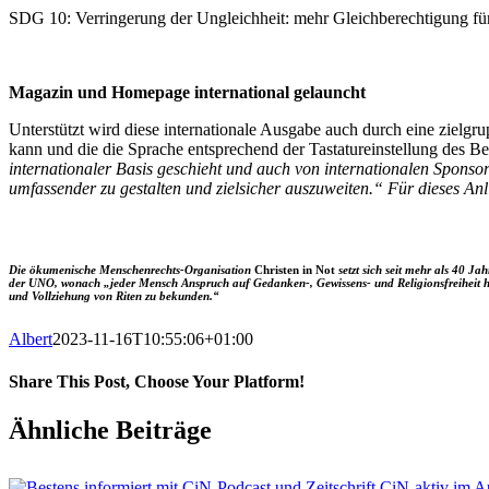
SDG 10: Verringerung der Ungleichheit: mehr Gleichberechtigung fü
Magazin und Homepage international gelauncht
Unterstützt wird diese internationale Ausgabe auch durch eine zielgr
kann und die die Sprache entsprechend der Tastatureinstellung des B
internationaler Basis geschieht und auch von internationalen Sponso
umfassender zu gestalten und zielsicher auszuweiten.“ Für dieses An
Die ökumenische Menschenrechts-Organisation
Christen in Not
setzt sich seit mehr als 40 J
der UNO, wonach „jeder Mensch Anspruch auf Gedanken-, Gewissens- und Religionsfreiheit hat; 
und Vollziehung von Riten zu bekunden.“
Albert
2023-11-16T10:55:06+01:00
Share This Post, Choose Your Platform!
Facebook
X
WhatsApp
Pinterest
E-
Ähnliche Beiträge
Mail