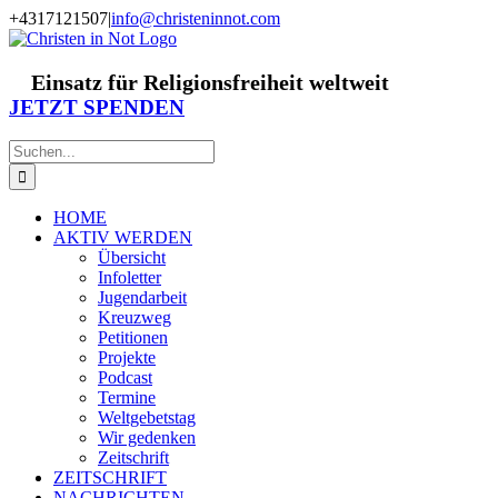
Zum
+4317121507
|
info@christeninnot.com
Inhalt
Facebook
Instagram
X
Spenden
Newsletter
springen
Einsatz für Religionsfreiheit weltweit
JETZT SPENDEN
Suche
nach:
HOME
AKTIV WERDEN
Übersicht
Infoletter
Jugendarbeit
Kreuzweg
Petitionen
Projekte
Podcast
Termine
Weltgebetstag
Wir gedenken
Zeitschrift
ZEITSCHRIFT
NACHRICHTEN