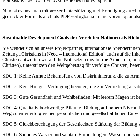
Franziskus´, der von der „Ökumene des Blutes“ spricht.
Nun ist es uns auch mit großer Unterstützung und Ermutigung durch 
gedruckter Form als auch als PDF verfügbar sein und vorerst quartal
Sustainable Development Goals der Vereinten Nationen als Richtl
Sie wendet sich an unsere Projektpartner, internationale SpenderInn
Zeitung „Christians in Need – International Edition“ auch auf die Inh
Christen antworten wir auf die Not, setzen uns für die Armen ein, un
Christen), unterstützen den Weltgebetstag für verfolgte Christen, be
SDG 1: Keine Armut: Bekämpfung von Diskriminierung, die zu Armu
SDG 2: Kein Hunger: Verfolgung beenden, die zur Vertreibung aus d
SDG 3: Gute Gesundheit und Wohlbefinden: Mit leerem Magen ist k
SDG 4: Qualitativ hochwertige Bildung: Bildung auf hohem Niveau b
Weg zu einer erfolgreichen persönlichen und gesellschaftlichen Entw
SDG 5: Gleichberechtigung der Geschlechter: Stärkung der Bildung 
SDG 6: Sauberes Wasser und sanitäre Einrichtungen: Wasser und sanit