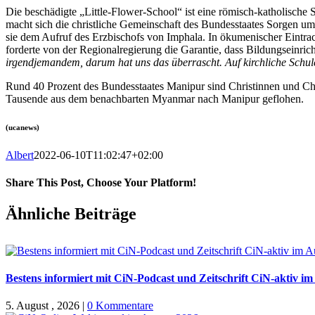
Die beschädigte „Little-Flower-School“ ist eine römisch-katholische 
macht sich die christliche Gemeinschaft des Bundesstaates Sorgen um 
sie dem Aufruf des Erzbischofs von Imphala. In ökumenischer Eintrac
forderte von der Regionalregierung die Garantie, dass Bildungseinric
irgendjemandem, darum hat uns das überrascht. Auf kirchliche Schul
Rund 40 Prozent des Bundesstaates Manipur sind Christinnen und Chri
Tausende aus dem benachbarten Myanmar nach Manipur geflohen.
(ucanews)
Albert
2022-06-10T11:02:47+02:00
Share This Post, Choose Your Platform!
Facebook
X
WhatsApp
Pinterest
E-
Ähnliche Beiträge
Mail
Bestens informiert mit CiN-Podcast und Zeitschrift CiN-aktiv i
5. August , 2026
|
0 Kommentare