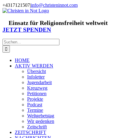
Zum
+4317121507
|
info@christeninnot.com
Inhalt
Facebook
Instagram
X
Spenden
Newsletter
springen
Einsatz für Religionsfreiheit weltweit
JETZT SPENDEN
Suche
nach:
HOME
AKTIV WERDEN
Übersicht
Infoletter
Jugendarbeit
Kreuzweg
Petitionen
Projekte
Podcast
Termine
Weltgebetstag
Wir gedenken
Zeitschrift
ZEITSCHRIFT
NACHRICHTEN