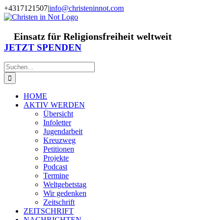
Zum
+4317121507
|
info@christeninnot.com
Inhalt
Facebook
Instagram
X
Spenden
Newsletter
springen
Einsatz für Religionsfreiheit weltweit
JETZT SPENDEN
Suche
nach:
HOME
AKTIV WERDEN
Übersicht
Infoletter
Jugendarbeit
Kreuzweg
Petitionen
Projekte
Podcast
Termine
Weltgebetstag
Wir gedenken
Zeitschrift
ZEITSCHRIFT
NACHRICHTEN