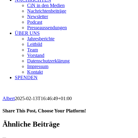
CiN in den Medien
Nachrichtenbeiträge
Newsletter
Podcast
Presseaussendungen
ÜBER UNS
Jahresberichte
Leitbild
Team
Vorstand
Datenschutzerklärung
Impressum
Kontakt
SPENDEN
Albert
2025-02-13T16:46:49+01:00
Share This Post, Choose Your Platform!
Facebook
X
WhatsApp
Pinterest
E-
Ähnliche Beiträge
Mail