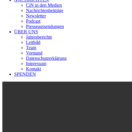
CiN in den Medien
Nachrichtenbeiträge
Newsletter
Podcast
Presseaussendungen
ÜBER UNS
Jahresberichte
Leitbild
Team
Vorstand
Datenschutzerklärung
Impressum
Kontakt
SPENDEN