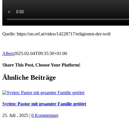
Quelle: https://on.orf.at/video/14228717/religionen-der-welt
Albert
2025-02-04T09:35:30+01:00
Share This Post, Choose Your Platform!
Facebook
X
WhatsApp
Pinterest
E-
Ähnliche Beiträge
Mail
Syrien: Pastor mit gesamter Familie getötet
25. Juli , 2025
|
0 Kommentare