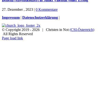
Benefiz-Adventkonzert in Sankt Valentin voller Erfolg
27. Dezember , 2023
|
0 Kommentare
Impressum
|
Datenschutzerklärung
|
© Copyright 2019 -
2026 | Christen in Not
(CSI-Österreich)
All Rights Reserved
Facebook
Instagram
X
Spenden
Newsletter
Page load link
Nach
oben