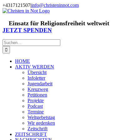
Zum
+4317121507
|
info@christeninnot.com
Inhalt
Facebook
Instagram
X
Spenden
Newsletter
springen
Einsatz für Religionsfreiheit weltweit
JETZT SPENDEN
Suche
nach:
HOME
AKTIV WERDEN
Übersicht
Infoletter
Jugendarbeit
Kreuzweg
Petitionen
Projekte
Podcast
Termine
Weltgebetstag
Wir gedenken
Zeitschrift
ZEITSCHRIFT
NACHRICHTEN