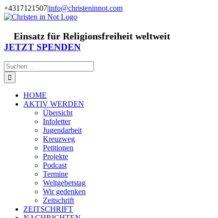
Zum
+4317121507
|
info@christeninnot.com
Inhalt
Facebook
Instagram
X
Spenden
Newsletter
springen
Einsatz für Religionsfreiheit weltweit
JETZT SPENDEN
Suche
nach:
HOME
AKTIV WERDEN
Übersicht
Infoletter
Jugendarbeit
Kreuzweg
Petitionen
Projekte
Podcast
Termine
Weltgebetstag
Wir gedenken
Zeitschrift
ZEITSCHRIFT
NACHRICHTEN