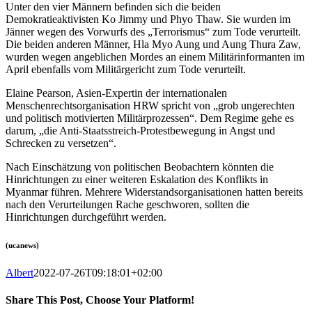
Unter den vier Männern befinden sich die beiden
Demokratieaktivisten Ko Jimmy und Phyo Thaw. Sie wurden im
Jänner wegen des Vorwurfs des „Terrorismus“ zum Tode verurteilt.
Die beiden anderen Männer, Hla Myo Aung und Aung Thura Zaw,
wurden wegen angeblichen Mordes an einem Militärinformanten im
April ebenfalls vom Militärgericht zum Tode verurteilt.
Elaine Pearson, Asien-Expertin der internationalen
Menschenrechtsorganisation HRW spricht von „grob ungerechten
und politisch motivierten Militärprozessen“. Dem Regime gehe es
darum, „die Anti-Staatsstreich-Protestbewegung in Angst und
Schrecken zu versetzen“.
Nach Einschätzung von politischen Beobachtern könnten die
Hinrichtungen zu einer weiteren Eskalation des Konflikts in
Myanmar führen. Mehrere Widerstandsorganisationen hatten bereits
nach den Verurteilungen Rache geschworen, sollten die
Hinrichtungen durchgeführt werden.
(ucanews)
Albert
2022-07-26T09:18:01+02:00
Share This Post, Choose Your Platform!