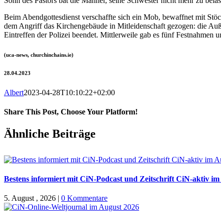
Sohn des Pastors bat die Männer, seine Schwester nicht mehr zu belä
Beim Abendgottesdienst verschaffte sich ein Mob, bewaffnet mit St
dem Angriff das Kirchengebäude in Mitleidenschaft gezogen: die Auße
Eintreffen der Polizei beendet. Mittlerweile gab es fünf Festnahmen 
(uca-news, churchinchains.ie)
28.04.2023
Albert
2023-04-28T10:10:22+02:00
Share This Post, Choose Your Platform!
Facebook
X
WhatsApp
Pinterest
E-
Ähnliche Beiträge
Mail
Bestens informiert mit CiN-Podcast und Zeitschrift CiN-aktiv i
5. August , 2026
|
0 Kommentare