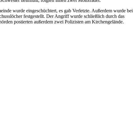
 Schwester heimfuhr, folgten ihnen zwei Motorräder.
einde wurde eingeschüchtert, es gab Verletzte. Außerdem wurde bei
sslöcher festgestellt. Der Angriff wurde schließlich durch das
behörden postierten außerdem zwei Polizisten am Kirchengelände.