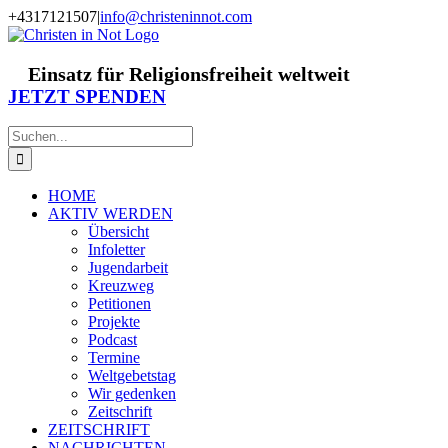
Zum
+4317121507
|
info@christeninnot.com
Inhalt
Facebook
Instagram
X
Spenden
Newsletter
springen
Einsatz für Religionsfreiheit weltweit
JETZT SPENDEN
Suche
nach:
HOME
AKTIV WERDEN
Übersicht
Infoletter
Jugendarbeit
Kreuzweg
Petitionen
Projekte
Podcast
Termine
Weltgebetstag
Wir gedenken
Zeitschrift
ZEITSCHRIFT
NACHRICHTEN