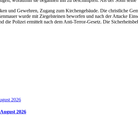
stigen, woraufhin sie begannen ihn zu beschimpfen. Als der Sohn seine
öcken und Gewehren, Zugang zum Kirchengebäude. Die christliche Gem
nmauer wurde mit Ziegelsteinen beworfen und nach der Attacke Einschu
und die Polizei ermittelt nach dem Anti-Terror-Gesetz. Die Sicherheits
m August 2026