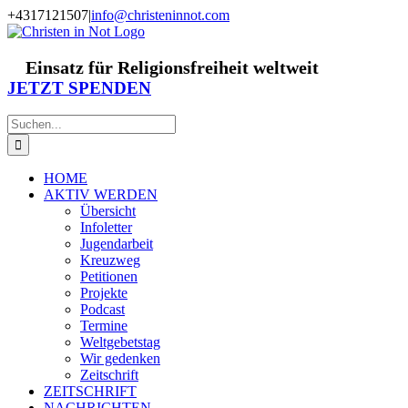
Zum
+4317121507
|
info@christeninnot.com
Inhalt
Facebook
Instagram
X
Spenden
Newsletter
springen
Einsatz für Religionsfreiheit weltweit
JETZT SPENDEN
Suche
nach:
HOME
AKTIV WERDEN
Übersicht
Infoletter
Jugendarbeit
Kreuzweg
Petitionen
Projekte
Podcast
Termine
Weltgebetstag
Wir gedenken
Zeitschrift
ZEITSCHRIFT
NACHRICHTEN