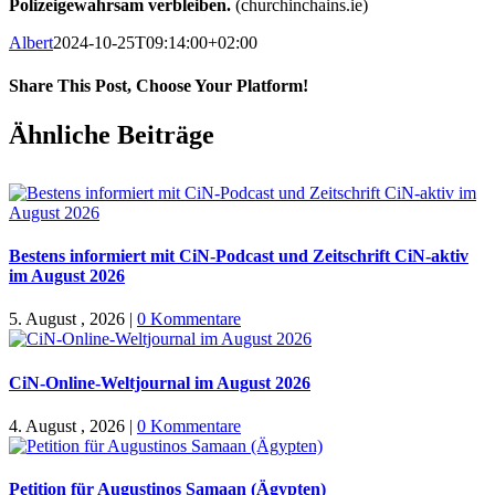
Polizeigewahrsam verbleiben.
(churchinchains.ie)
Albert
2024-10-25T09:14:00+02:00
Share This Post, Choose Your Platform!
Facebook
X
WhatsApp
Pinterest
E-
Ähnliche Beiträge
Mail
Bestens informiert mit CiN-Podcast und Zeitschrift CiN-aktiv
im August 2026
5. August , 2026
|
0 Kommentare
CiN-Online-Weltjournal im August 2026
4. August , 2026
|
0 Kommentare
Petition für Augustinos Samaan (Ägypten)