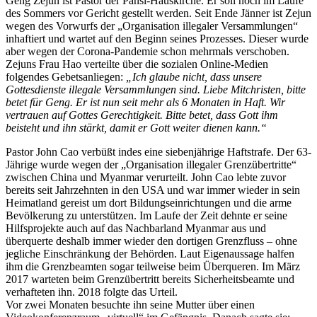
Geng Zejun ist Pastor der Pansi-Hauskirche. Er soll noch im Laufe
des Sommers vor Gericht gestellt werden. Seit Ende Jänner ist Zejun
wegen des Vorwurfs der „Organisation illegaler Versammlungen“
inhaftiert und wartet auf den Beginn seines Prozesses. Dieser wurde
aber wegen der Corona-Pandemie schon mehrmals verschoben.
Zejuns Frau Hao verteilte über die sozialen Online-Medien
folgendes Gebetsanliegen:
„Ich glaube nicht, dass unsere
Gottesdienste illegale Versammlungen sind. Liebe Mitchristen, bitte
betet für Geng. Er ist nun seit mehr als 6 Monaten in Haft. Wir
vertrauen auf Gottes Gerechtigkeit. Bitte betet, dass Gott ihm
beisteht und ihn stärkt, damit er Gott weiter dienen kann.“
Pastor John Cao verbüßt indes eine siebenjährige Haftstrafe. Der 63-
Jährige wurde wegen der „Organisation illegaler Grenzübertritte“
zwischen China und Myanmar verurteilt. John Cao lebte zuvor
bereits seit Jahrzehnten in den USA und war immer wieder in sein
Heimatland gereist um dort Bildungseinrichtungen und die arme
Bevölkerung zu unterstützen. Im Laufe der Zeit dehnte er seine
Hilfsprojekte auch auf das Nachbarland Myanmar aus und
überquerte deshalb immer wieder den dortigen Grenzfluss – ohne
jegliche Einschränkung der Behörden. Laut Eigenaussage halfen
ihm die Grenzbeamten sogar teilweise beim Überqueren. Im März
2017 warteten beim Grenzübertritt bereits Sicherheitsbeamte und
verhafteten ihn. 2018 folgte das Urteil.
Vor zwei Monaten besuchte ihn seine Mutter über einen