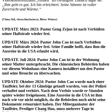
Videokonferenzraum „virtuell“ im Gefängnis. Danach sagte sie:
„Ihm geht es gut. Ich bin erleichtert. Seine Stimme ist voller
Zuversicht und Wärme.“
(China Aid, chrurchinchains.ie, Bitter Winter)
UPDATE März 2023: Pastor Geng Zejun ist nach Verbüßen
seiner Haftstrafe wieder frei.
UPDATE März 2024: Pastor John Cao ist nach Verbüßen
seiner Haftstrafe wieder frei. Seine Familie hofft, dass ihm die
Ausreise in die USA erlaubt wird.
UPDATE Juli 2024: Pastor John Cao ist in der Wohnung
seiner Mutter untergebracht. Die chinesischen Behörden haben
vor diesem Wohnhaus eine Kamera installiert um den Pastor
und seine Besuche zu überwachen.
UPDATE Oktober 2024: Pastor John Cao wurde nach einer
Tauffeier, bei der 13 Gläubige getauft wurden, von der Polizei
verhaftet und verhört. Nach dem Verhör wurde er Stunden
später wieder freigelassen. Eine Ausreise in die USA ist ihm
nach wie vor nicht möglich, da die Behörden noch nicht seine
Dokumente retourniert haben. Der Mitorganisator der
Tauffeier, Prediger Chang Hao, muss mehrere Tage in