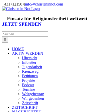
Zum
+4317121507
|
info@christeninnot.com
Inhalt
Facebook
Instagram
X
Spenden
Newsletter
springen
Einsatz für Religionsfreiheit weltweit
JETZT SPENDEN
Suche
nach:
HOME
AKTIV WERDEN
Übersicht
Infoletter
Jugendarbeit
Kreuzweg
Petitionen
Projekte
Podcast
Termine
Weltgebetstag
Wir gedenken
Zeitschrift
ZEITSCHRIFT
NACHRICHTEN