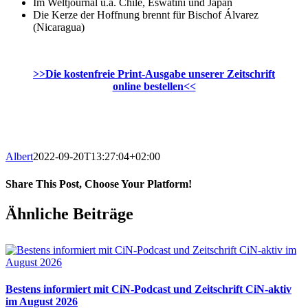
Im Weltjournal u.a. Chile, Eswatini und Japan
Die Kerze der Hoffnung brennt für Bischof Álvarez
(Nicaragua)
>>Die kostenfreie Print-Ausgabe unserer Zeitschrift
online bestellen<<
Albert
2022-09-20T13:27:04+02:00
Share This Post, Choose Your Platform!
Facebook
X
WhatsApp
Pinterest
E-
Ähnliche Beiträge
Mail
Bestens informiert mit CiN-Podcast und Zeitschrift CiN-aktiv
im August 2026