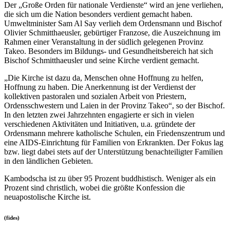
Der „Große Orden für nationale Verdienste“ wird an jene verliehen,
die sich um die Nation besonders verdient gemacht haben.
Umweltminister Sam Al Say verlieh dem Ordensmann und Bischof
Olivier Schmitthaeusler, gebürtiger Franzose, die Auszeichnung im
Rahmen einer Veranstaltung in der südlich gelegenen Provinz
Takeo. Besonders im Bildungs- und Gesundheitsbereich hat sich
Bischof Schmitthaeusler und seine Kirche verdient gemacht.
„Die Kirche ist dazu da, Menschen ohne Hoffnung zu helfen,
Hoffnung zu haben. Die Anerkennung ist der Verdienst der
kollektiven pastoralen und sozialen Arbeit von Priestern,
Ordensschwestern und Laien in der Provinz Takeo“, so der Bischof.
In den letzten zwei Jahrzehnten engagierte er sich in vielen
verschiedenen Aktivitäten und Initiativen, u.a. gründete der
Ordensmann mehrere katholische Schulen, ein Friedenszentrum und
eine AIDS-Einrichtung für Familien von Erkrankten. Der Fokus lag
bzw. liegt dabei stets auf der Unterstützung benachteiligter Familien
in den ländlichen Gebieten.
Kambodscha ist zu über 95 Prozent buddhistisch. Weniger als ein
Prozent sind christlich, wobei die größte Konfession die
neuapostolische Kirche ist.
(fides)