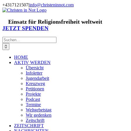
Zum
+4317121507
|
info@christeninnot.com
Inhalt
Facebook
Instagram
X
Spenden
Newsletter
springen
Einsatz für Religionsfreiheit weltweit
JETZT SPENDEN
Suche
nach:
HOME
AKTIV WERDEN
Übersicht
Infoletter
Jugendarbeit
Kreuzweg
Petitionen
Projekte
Podcast
Termine
Weltgebetstag
Wir gedenken
Zeitschrift
ZEITSCHRIFT
NACHRICHTEN