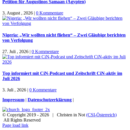
Petition für Augustinos Samaan (Ägypten)
3. August , 2026
|
0 Kommentare
Nigeria: „Wir wollten nicht fliehen“ – Zwei Gläubige berichten
von Verfolgung
27. Juli , 2026
|
0 Kommentare
Top informiert mit CiN-Podcast und Zeitschrift CiN-aktiv im
Juli 2026
3. Juli , 2026
|
0 Kommentare
Impressum
|
Datenschutzerklärung
|
© Copyright 2019 -
2026 | Christen in Not
(CSI-Österreich)
All Rights Reserved
Facebook
Instagram
X
Spenden
Newsletter
Page load link