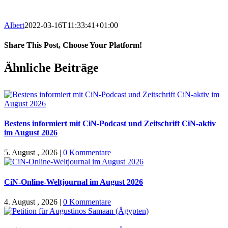
Albert
2022-03-16T11:33:41+01:00
Share This Post, Choose Your Platform!
Facebook
X
WhatsApp
Pinterest
E-
Ähnliche Beiträge
Mail
Bestens informiert mit CiN-Podcast und Zeitschrift CiN-aktiv
im August 2026
5. August , 2026
|
0 Kommentare
CiN-Online-Weltjournal im August 2026
4. August , 2026
|
0 Kommentare