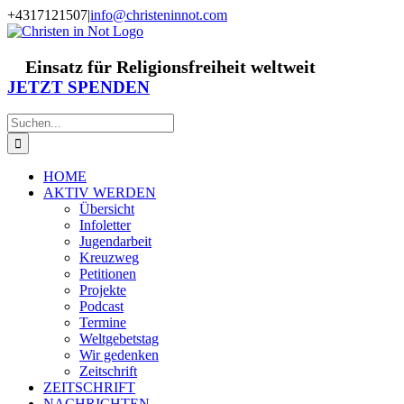
Zum
+4317121507
|
info@christeninnot.com
Inhalt
Facebook
Instagram
X
Spenden
Newsletter
springen
Einsatz für Religionsfreiheit weltweit
JETZT SPENDEN
Suche
nach:
HOME
AKTIV WERDEN
Übersicht
Infoletter
Jugendarbeit
Kreuzweg
Petitionen
Projekte
Podcast
Termine
Weltgebetstag
Wir gedenken
Zeitschrift
ZEITSCHRIFT
NACHRICHTEN