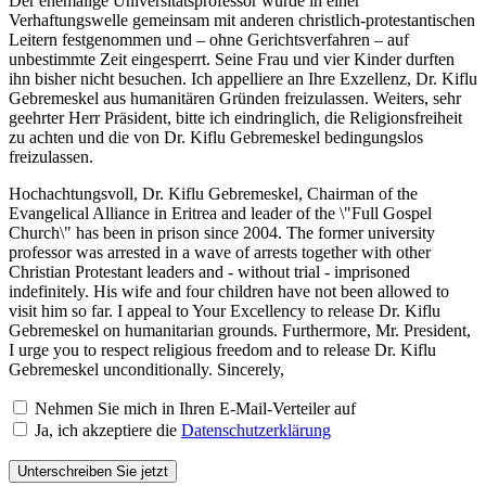
Der ehemalige Universitätsprofessor wurde in einer
Verhaftungswelle gemeinsam mit anderen christlich-protestantischen
Leitern festgenommen und – ohne Gerichtsverfahren – auf
unbestimmte Zeit eingesperrt. Seine Frau und vier Kinder durften
ihn bisher nicht besuchen. Ich appelliere an Ihre Exzellenz, Dr. Kiflu
Gebremeskel aus humanitären Gründen freizulassen. Weiters, sehr
geehrter Herr Präsident, bitte ich eindringlich, die Religionsfreiheit
zu achten und die von Dr. Kiflu Gebremeskel bedingungslos
freizulassen.
Hochachtungsvoll, Dr. Kiflu Gebremeskel, Chairman of the
Evangelical Alliance in Eritrea and leader of the \"Full Gospel
Church\" has been in prison since 2004. The former university
professor was arrested in a wave of arrests together with other
Christian Protestant leaders and - without trial - imprisoned
indefinitely. His wife and four children have not been allowed to
visit him so far. I appeal to Your Excellency to release Dr. Kiflu
Gebremeskel on humanitarian grounds. Furthermore, Mr. President,
I urge you to respect religious freedom and to release Dr. Kiflu
Gebremeskel unconditionally. Sincerely,
Nehmen Sie mich in Ihren E-Mail-Verteiler auf
Ja, ich akzeptiere die
Datenschutzerklärung
Unterschreiben Sie jetzt