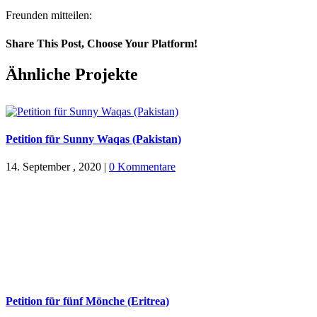
Freunden mitteilen:
Share This Post, Choose Your Platform!
Facebook
X
WhatsApp
Pinterest
E-
Ähnliche Projekte
Mail
Petition für Sunny Waqas (Pakistan)
14. September , 2020
|
0 Kommentare
Petition für fünf Mönche (Eritrea)