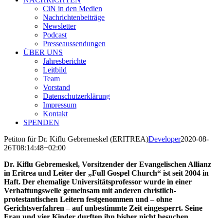
CiN in den Medien
Nachrichtenbeiträge
Newsletter
Podcast
Presseaussendungen
ÜBER UNS
Jahresberichte
Leitbild
Team
Vorstand
Datenschutzerklärung
Impressum
Kontakt
SPENDEN
Petiton für Dr. Kiflu Gebremeskel (ERITREA)
Developer
2020-08-
26T08:14:48+02:00
Dr. Kiflu Gebremeskel, Vorsitzender der Evangelischen Allianz
in Eritrea und Leiter der „Full Gospel Church“ ist seit 2004 in
Haft. Der ehemalige Universitätsprofessor wurde in einer
Verhaftungswelle gemeinsam mit anderen christlich-
protestantischen Leitern festgenommen und – ohne
Gerichtsverfahren – auf unbestimmte Zeit eingesperrt. Seine
Frau und vier Kinder durften ihn bisher nicht besuchen.