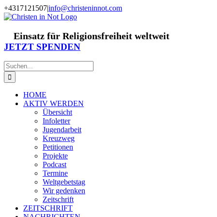
Zum
+4317121507
|
info@christeninnot.com
Inhalt
Facebook
Instagram
X
Spenden
Newsletter
springen
Einsatz für Religionsfreiheit weltweit
JETZT SPENDEN
Suche
nach:
HOME
AKTIV WERDEN
Übersicht
Infoletter
Jugendarbeit
Kreuzweg
Petitionen
Projekte
Podcast
Termine
Weltgebetstag
Wir gedenken
Zeitschrift
ZEITSCHRIFT
NACHRICHTEN