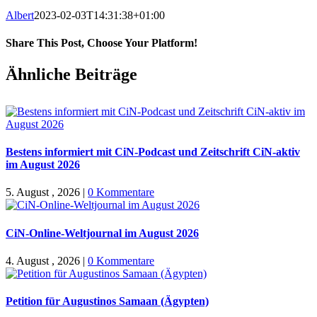
Albert
2023-02-03T14:31:38+01:00
Share This Post, Choose Your Platform!
Facebook
X
WhatsApp
Pinterest
E-
Ähnliche Beiträge
Mail
Bestens informiert mit CiN-Podcast und Zeitschrift CiN-aktiv
im August 2026
5. August , 2026
|
0 Kommentare
CiN-Online-Weltjournal im August 2026
4. August , 2026
|
0 Kommentare
Petition für Augustinos Samaan (Ägypten)