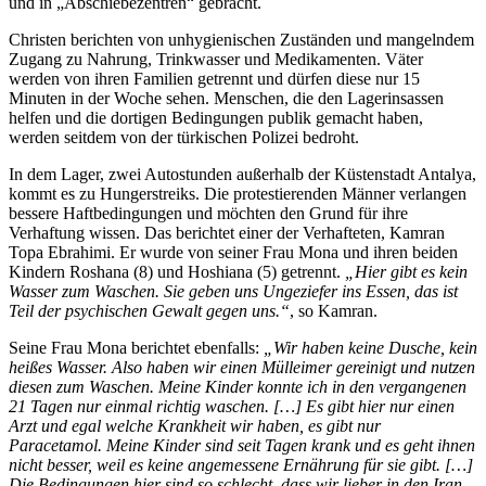
und in „Abschiebezentren“ gebracht.
Christen berichten von unhygienischen Zuständen und mangelndem
Zugang zu Nahrung, Trinkwasser und Medikamenten. Väter
werden von ihren Familien getrennt und dürfen diese nur 15
Minuten in der Woche sehen. Menschen, die den Lagerinsassen
helfen und die dortigen Bedingungen publik gemacht haben,
werden seitdem von der türkischen Polizei bedroht.
In dem Lager, zwei Autostunden außerhalb der Küstenstadt Antalya,
kommt es zu Hungerstreiks. Die protestierenden Männer verlangen
bessere Haftbedingungen und möchten den Grund für ihre
Verhaftung wissen. Das berichtet einer der Verhafteten, Kamran
Topa Ebrahimi. Er wurde von seiner Frau Mona und ihren beiden
Kindern Roshana (8) und Hoshiana (5) getrennt.
„Hier gibt es kein
Wasser zum Waschen. Sie geben uns Ungeziefer ins Essen, das ist
Teil der psychischen Gewalt gegen uns.“
, so Kamran.
Seine Frau Mona berichtet ebenfalls:
„Wir haben keine Dusche, kein
heißes Wasser. Also haben wir einen Mülleimer gereinigt und nutzen
diesen zum Waschen. Meine Kinder konnte ich in den vergangenen
21 Tagen nur einmal richtig waschen. […] Es gibt hier nur einen
Arzt und egal welche Krankheit wir haben, es gibt nur
Paracetamol. Meine Kinder sind seit Tagen krank und es geht ihnen
nicht besser, weil es keine angemessene Ernährung für sie gibt. […]
Die Bedingungen hier sind so schlecht, dass wir lieber in den Iran