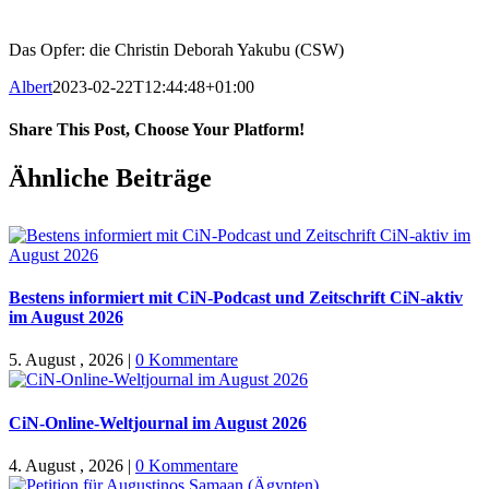
Das Opfer: die Christin Deborah Yakubu (CSW)
Albert
2023-02-22T12:44:48+01:00
Share This Post, Choose Your Platform!
Facebook
X
WhatsApp
Pinterest
E-
Ähnliche Beiträge
Mail
Bestens informiert mit CiN-Podcast und Zeitschrift CiN-aktiv
im August 2026
5. August , 2026
|
0 Kommentare
CiN-Online-Weltjournal im August 2026
4. August , 2026
|
0 Kommentare