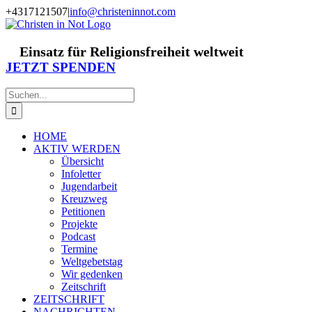
Zum
+4317121507
|
info@christeninnot.com
Inhalt
Facebook
Instagram
X
Spenden
Newsletter
springen
Einsatz für Religionsfreiheit weltweit
JETZT SPENDEN
Suche
nach:
HOME
AKTIV WERDEN
Übersicht
Infoletter
Jugendarbeit
Kreuzweg
Petitionen
Projekte
Podcast
Termine
Weltgebetstag
Wir gedenken
Zeitschrift
ZEITSCHRIFT
NACHRICHTEN