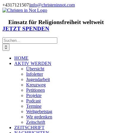
Zum
+4317121507
|
info@christeninnot.com
Inhalt
Facebook
Instagram
X
Spenden
Newsletter
springen
Einsatz für Religionsfreiheit weltweit
JETZT SPENDEN
Suche
nach:
HOME
AKTIV WERDEN
Übersicht
Infoletter
Jugendarbeit
Kreuzweg
Petitionen
Projekte
Podcast
Termine
Weltgebetstag
Wir gedenken
Zeitschrift
ZEITSCHRIFT
NACHRICHTEN