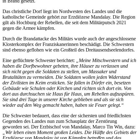
in Brand gesetzt.
Das christliche Dorf liegt im Nordwesten des Landes und die
katholische Gemeinde gehört zur Erzdiözese Mandalay. Die Region
gilt als Hochburg der Rebellen, die seit dem Militärputsch 2021
gegen die Armee kämpfen.
Durch die Brandattacke des Militärs wurde auch der angeschlossene
Klosterkomplex der Franziskanerinnen beschädigt. Die Schwestern
sind ebenso geflohen wie ein Großteil des Dreitausendseelendorfes.
Eine geflüchtete Schwester berichtet:
„Meine Mitschwestern und ich
haben die Dorfbewohner gebeten, ihre Häuser zu verlassen und
sich nicht gegen die Soldaten zu stellen, um Massaker und
Brutalitäten zu vermeiden. Die Soldaten wollen jeden Widerstand
der Zivilisten im Keim ersticken. Sie fallen in Dörfer ein, besetzen
Gebäude wie Schulen oder Kirchen und richten sich dort ein. Von
dort aus durchsuchen sie Haus für Haus, um Rebellen aufzuspüren.
Sie sind drei Tage in unserer Kirche geblieben und als sie sich
wieder auf den Weg gemacht haben, haben sie Feuer gelegt.“
Die Schwester bedauert, dass eine der sichersten und friedlichsten
Gegenden des Landes nun zum Schauplatz der Zerstörung
geworden sei. Der Erzbischof von Mandalay, Marco Tin Win, dazu:
„Wir leben einen Moment großen Leides. Die Hälfte des Gebiets der
Erzdiözese von Mandalay ist von Kämpfen betroffen und das