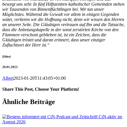
besorgt uns sehr. In fünf Hilfszentren katholischer Gemeinden stehen
wir Tausenden von Binnenflüchtlingen bei. Wir tun unser
Möglichstes. Während die Gewalt vor allem in einigen Gegenden
wütet, verlieren wir die Hoffnung nicht, denn wir wissen den Herren
an unserer Seite. Die Gläubigen vertrauen auf Ihn und die Tatsache,
dass die Anbetungskapelle in der sonst zerstörten Kirche von den
Flammen verschont geblieben ist, ist ein Zeichen, dass die
Gläubigen tröstet und daran erinnert, dass unser einziger
Zufluchtsort der Herr ist.“
(fides)
20.01.2023
Albert
2023-01-20T11:43:05+01:00
Share This Post, Choose Your Platform!
Facebook
X
WhatsApp
Pinterest
E-
Ähnliche Beiträge
Mail