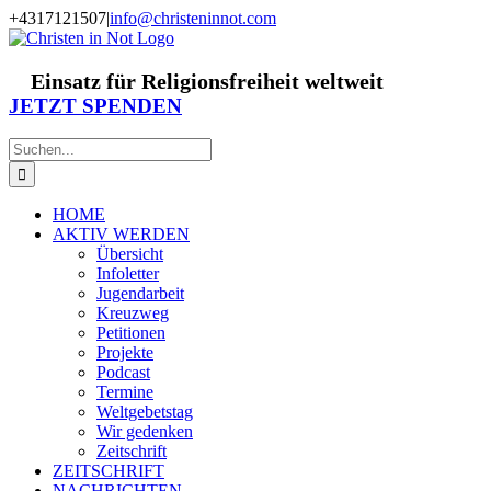
Zum
+4317121507
|
info@christeninnot.com
Inhalt
Facebook
Instagram
X
Spenden
Newsletter
springen
Einsatz für Religionsfreiheit weltweit
JETZT SPENDEN
Suche
nach:
HOME
AKTIV WERDEN
Übersicht
Infoletter
Jugendarbeit
Kreuzweg
Petitionen
Projekte
Podcast
Termine
Weltgebetstag
Wir gedenken
Zeitschrift
ZEITSCHRIFT
NACHRICHTEN