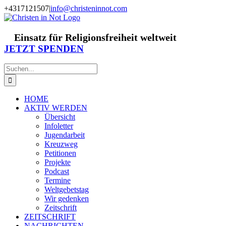
Zum
+4317121507
|
info@christeninnot.com
Inhalt
Facebook
Instagram
X
Spenden
Newsletter
springen
Einsatz für Religionsfreiheit weltweit
JETZT SPENDEN
Suche
nach:
HOME
AKTIV WERDEN
Übersicht
Infoletter
Jugendarbeit
Kreuzweg
Petitionen
Projekte
Podcast
Termine
Weltgebetstag
Wir gedenken
Zeitschrift
ZEITSCHRIFT
NACHRICHTEN