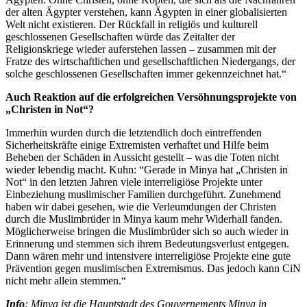
der alten Ägypter verstehen, kann Ägypten in einer globalisierten
Welt nicht existieren. Der Rückfall in religiös und kulturell
geschlossenen Gesellschaften würde das Zeitalter der
Religionskriege wieder auferstehen lassen – zusammen mit der
Fratze des wirtschaftlichen und gesellschaftlichen Niedergangs, der
solche geschlossenen Gesellschaften immer gekennzeichnet hat.“
Auch Reaktion auf die erfolgreichen Versöhnungsprojekte von
„Christen in Not“?
Immerhin wurden durch die letztendlich doch eintreffenden
Sicherheitskräfte einige Extremisten verhaftet und Hilfe beim
Beheben der Schäden in Aussicht gestellt – was die Toten nicht
wieder lebendig macht. Kuhn: “Gerade in Minya hat „Christen in
Not“ in den letzten Jahren viele interreligiöse Projekte unter
Einbeziehung muslimischer Familien durchgeführt. Zunehmend
haben wir dabei gesehen, wie die Verleumdungen der Christen
durch die Muslimbrüder in Minya kaum mehr Widerhall fanden.
Möglicherweise bringen die Muslimbrüder sich so auch wieder in
Erinnerung und stemmen sich ihrem Bedeutungsverlust entgegen.
Dann wären mehr und intensivere interreligiöse Projekte eine gute
Prävention gegen muslimischen Extremismus. Das jedoch kann CiN
nicht mehr allein stemmen.“
Info
: Minya ist die Hauptstadt des Gouvernements Minya in