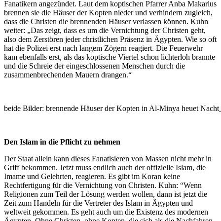
Fanatikern angezündet. Laut dem koptischen Pfarrer Anba Makarius
brennen sie die Häuser der Kopten nieder und verhindern zugleich,
dass die Christen die brennenden Häuser verlassen können. Kuhn
weiter: „Das zeigt, dass es um die Vernichtung der Christen geht,
also dem Zerstören jeder christlichen Präsenz in Ägypten. Wie so oft
hat die Polizei erst nach langem Zögern reagiert. Die Feuerwehr
kam ebenfalls erst, als das koptische Viertel schon lichterloh brannte
und die Schreie der eingeschlossenen Menschen durch die
zusammenbrechenden Mauern drangen.“
beide Bilder: brennende Häuser der Kopten in Al-Minya heuet Nac
Den Islam in die Pflicht zu nehmen
Der Staat allein kann dieses Fanatisieren von Massen nicht mehr in
Griff bekommen. Jetzt muss endlich auch der offizielle Islam, die
Imame und Gelehrten, reagieren. Es gibt im Koran keine
Rechtfertigung für die Vernichtung von Christen. Kuhn: “Wenn
Religionen zum Teil der Lösung werden wollen, dann ist jetzt die
Zeit zum Handeln für die Vertreter des Islam in Ägypten und
weltweit gekommen. Es geht auch um die Existenz des modernen
Ägypten. Ohne Christen, ohne Kopten, die sich als die Nachfahren