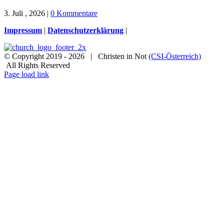
3. Juli , 2026
|
0 Kommentare
Impressum
|
Datenschutzerklärung
|
© Copyright 2019 -
2026 | Christen in Not
(CSI-Österreich)
All Rights Reserved
Facebook
Instagram
X
Spenden
Newsletter
Page load link
Nach
oben