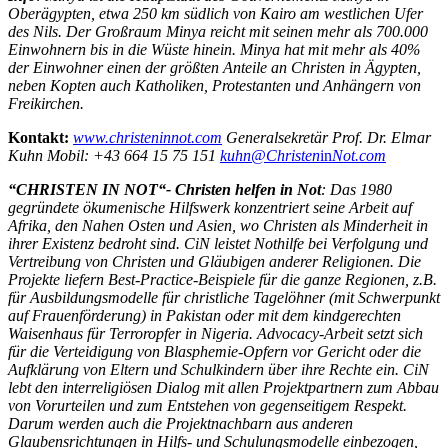
Oberägypten, etwa 250 km südlich von Kairo am westlichen Ufer
des Nils. Der Großraum Minya reicht mit seinen mehr als 700.000
Einwohnern bis in die Wüste hinein. Minya hat mit mehr als 40%
der Einwohner einen der größten Anteile an Christen in Ägypten,
neben Kopten auch Katholiken, Protestanten und Anhängern von
Freikirchen.
Kontakt:
www.christeninnot.com
Generalsekretär Prof. Dr. Elmar
Kuhn Mobil: +43 664 15 75 151
kuhn@Christen
in
Not.com
“CHRISTEN IN NOT“- Christen helfen in Not
: Das 1980
gegründete ökumenische Hilfswerk konzentriert seine Arbeit auf
Afrika, den Nahen Osten und Asien, wo Christen als Minderheit in
ihrer Existenz bedroht sind. CiN leistet Nothilfe bei Verfolgung und
Vertreibung von Christen und Gläubigen anderer Religionen. Die
Projekte liefern Best-Practice-Beispiele für die ganze Regionen, z.B.
für Ausbildungsmodelle für christliche Tagelöhner (mit Schwerpunkt
auf Frauenförderung) in Pakistan oder mit dem kindgerechten
Waisenhaus für Terroropfer in Nigeria. Advocacy-Arbeit setzt sich
für die Verteidigung von Blasphemie-Opfern vor Gericht oder die
Aufklärung von Eltern und Schulkindern über ihre Rechte ein. CiN
lebt den interreligiösen Dialog mit allen Projektpartnern zum Abbau
von Vorurteilen und zum Entstehen von gegenseitigem Respekt.
Darum werden auch die Projektnachbarn aus anderen
Glaubensrichtungen in Hilfs- und Schulungsmodelle einbezogen,