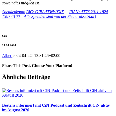
soweit dies möglich ist.
Spendenkonto
BIC: GIBAATWWXXX
IBAN: AT76 2011 1824
1397 6100
Alle Spenden sind von der Steuer absetzbar!
CiN
24.04.2024
Albert
2024-04-24T13:31:46+02:00
Share This Post, Choose Your Platform!
Facebook
X
WhatsApp
Pinterest
E-
Ähnliche Beiträge
Mail
Bestens informiert mit CiN-Podcast und Zeitschrift CiN-aktiv
im August 2026