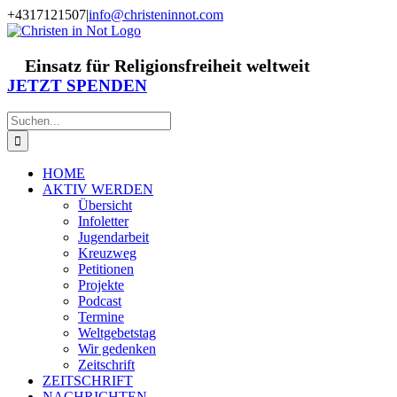
Zum
+4317121507
|
info@christeninnot.com
Inhalt
Facebook
Instagram
X
Spenden
Newsletter
springen
Einsatz für Religionsfreiheit weltweit
JETZT SPENDEN
Suche
nach:
HOME
AKTIV WERDEN
Übersicht
Infoletter
Jugendarbeit
Kreuzweg
Petitionen
Projekte
Podcast
Termine
Weltgebetstag
Wir gedenken
Zeitschrift
ZEITSCHRIFT
NACHRICHTEN