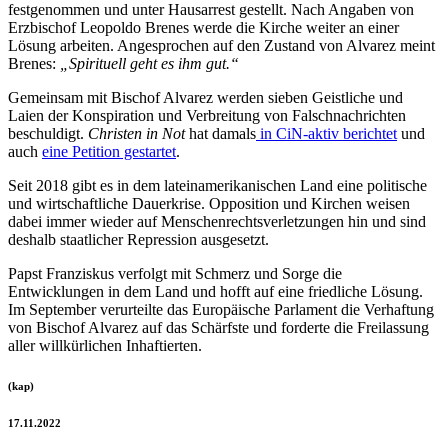
festgenommen und unter Hausarrest gestellt. Nach Angaben von
Erzbischof Leopoldo Brenes werde die Kirche weiter an einer
Lösung arbeiten. Angesprochen auf den Zustand von Alvarez meint
Brenes:
„Spirituell geht es ihm gut.“
Gemeinsam mit Bischof Alvarez werden sieben Geistliche und
Laien der Konspiration und Verbreitung von Falschnachrichten
beschuldigt.
Christen in Not
hat damals
in CiN-aktiv berichtet
und
auch
eine Petition gestartet
.
Seit 2018 gibt es in dem lateinamerikanischen Land eine politische
und wirtschaftliche Dauerkrise. Opposition und Kirchen weisen
dabei immer wieder auf Menschenrechtsverletzungen hin und sind
deshalb staatlicher Repression ausgesetzt.
Papst Franziskus verfolgt mit Schmerz und Sorge die
Entwicklungen in dem Land und hofft auf eine friedliche Lösung.
Im September verurteilte das Europäische Parlament die Verhaftung
von Bischof Alvarez auf das Schärfste und forderte die Freilassung
aller willkürlichen Inhaftierten.
(kap)
17.11.2022