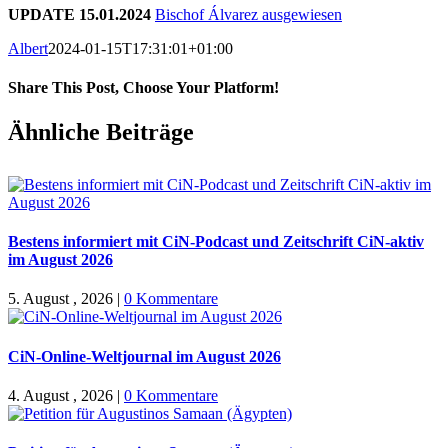
UPDATE 15.01.2024
Bischof Álvarez ausgewiesen
Albert
2024-01-15T17:31:01+01:00
Share This Post, Choose Your Platform!
Facebook
X
WhatsApp
Pinterest
E-
Ähnliche Beiträge
Mail
Bestens informiert mit CiN-Podcast und Zeitschrift CiN-aktiv
im August 2026
5. August , 2026
|
0 Kommentare
CiN-Online-Weltjournal im August 2026
4. August , 2026
|
0 Kommentare