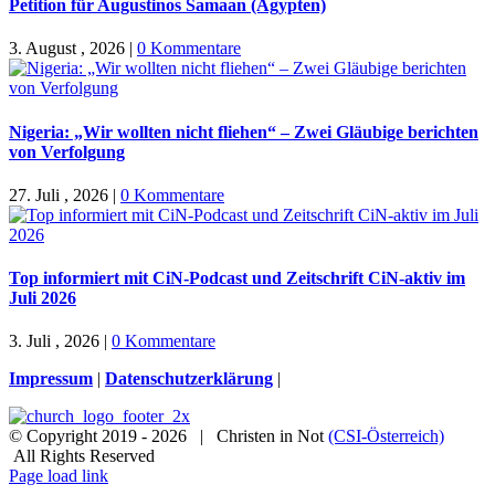
Petition für Augustinos Samaan (Ägypten)
3. August , 2026
|
0 Kommentare
Nigeria: „Wir wollten nicht fliehen“ – Zwei Gläubige berichten
von Verfolgung
27. Juli , 2026
|
0 Kommentare
Top informiert mit CiN-Podcast und Zeitschrift CiN-aktiv im
Juli 2026
3. Juli , 2026
|
0 Kommentare
Impressum
|
Datenschutzerklärung
|
© Copyright 2019 -
2026 | Christen in Not
(CSI-Österreich)
All Rights Reserved
Facebook
Instagram
X
Spenden
Newsletter
Page load link
Nach